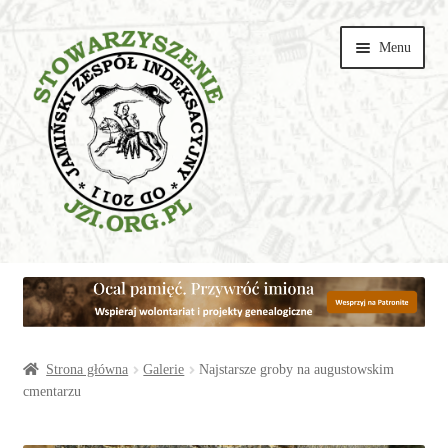
Przejdź
Przejdź
Menu
do
do
nawigacji
treści
Wspieraj
Parafie
Artykuły
Strona główna
Galerie
Najstarsze groby na augustowskim
cmentarzu
Galerie