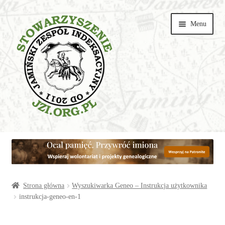
Przejdź
Przejdź
Menu
do
do
nawigacji
treści
Wspieraj
Parafie
Artykuły
Strona główna
Wyszukiwarka Geneo – Instrukcja użytkownika
instrukcja-geneo-en-1
Galerie