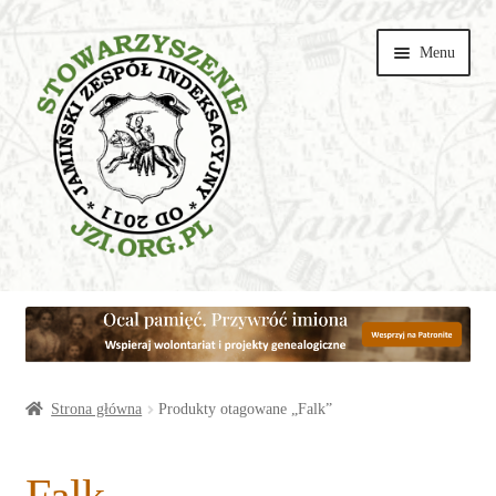
Przejdź
Przejdź
Menu
do
do
nawigacji
treści
Wspieraj
Parafie
Artykuły
Strona główna
Produkty otagowane „Falk”
Galerie