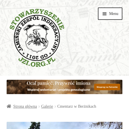
Przejdź
Przejdź
Menu
do
do
nawigacji
treści
Wspieraj
Parafie
Artykuły
Strona główna
Galerie
Cmentarz w Berżnikach
Galerie