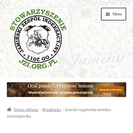
Przejdź
Przejdź
Menu
do
do
nawigacji
treści
Wspieraj
Parafie
Artykuły
Strona główna
Rygałówka
kosciol-rygalowka-monika-
msciwujewska
Galerie