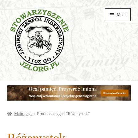
Przejdź
Przejdź
Menu
do
do
nawigacji
treści
Wspieraj
Parishes
Articles
Main page
Products tagged “Różanystok”
Galeries