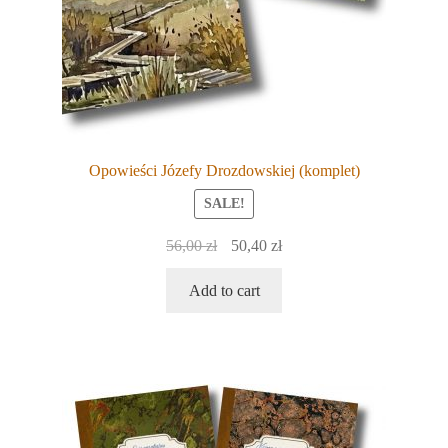
Opowieści Józefy Drozdowskiej (komplet)
SALE!
Original
Current
56,00
zł
50,40
zł
price
price
Add to cart
was:
is:
56,00 zł.
50,40 zł.