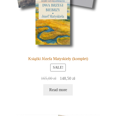
Książki Józefa Matyskieły (komplet)
SALE!
Original
Current
165,00
zł
148,50
zł
price
price
Read more
was:
is:
165,00 zł.
148,50 zł.