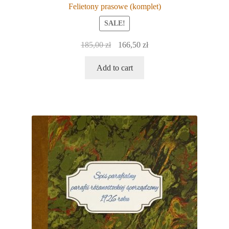
Felietony prasowe (komplet)
SALE!
Original
Current
185,00
zł
166,50
zł
price
price
Add to cart
was:
is:
185,00 zł.
166,50 zł.