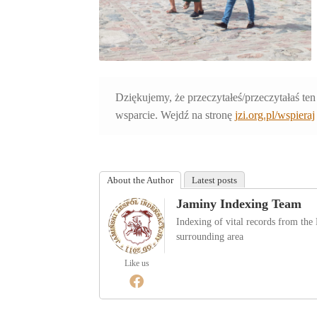
Dziękujemy, że przeczytałeś/przeczytałaś ten
wsparcie. Wejdź na stronę
jzi.org.pl/wspieraj
About the Author
Latest posts
Jaminy Indexing Team
Indexing of vital records from th
surrounding area
Like us