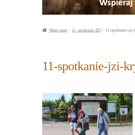
a
o
t
r
o
e
e
k
r
Main page
11. spotkanie JZI
11-spotkanie-jzi-
11-spotkanie-jzi-k