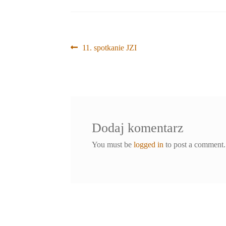
Nawigacja
Poprzedni
11. spotkanie JZI
wpis:
wpisu
Dodaj komentarz
You must be
logged in
to post a comment.