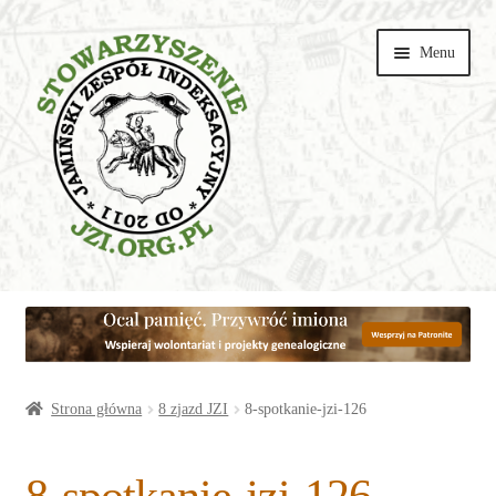
Przejdź
Przejdź
Menu
do
do
nawigacji
treści
Wspieraj
Parafie
Artykuły
Strona główna
8 zjazd JZI
8-spotkanie-jzi-126
Galerie