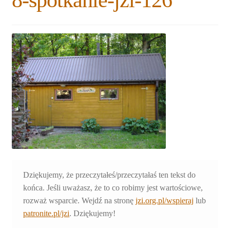
8-spotkanie-jzi-126
Rozwiń
Blogi
menu
potomne
Plan na lata 2020-2021
Rozwiń
O nas
menu
potomne
Rozwiń
Stowarzyszenie
menu
potomne
Rozwiń
Publikacje
menu
potomne
Rozwiń
Sklep
menu
potomne
Rozwiń
Dziękujemy, że przeczytałeś/przeczytałaś ten tekst do
Pomoce
menu
końca. Jeśli uważasz, że to co robimy jest wartościowe,
potomne
rozważ wsparcie. Wejdź na stronę
jzi.org.pl/wspieraj
lub
patronite.pl/jzi
. Dziękujemy!