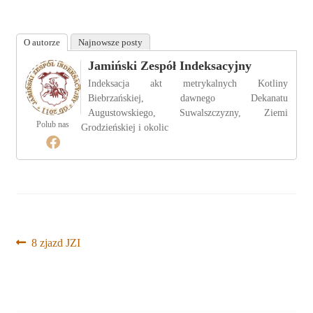
O autorze
Najnowsze posty
Jamiński Zespół Indeksacyjny
Indeksacja akt metrykalnych Kotliny
Biebrzańskiej, dawnego Dekanatu
Augustowskiego, Suwalszczyzny, Ziemi
Polub nas
Grodzieńskiej i okolic
Nawigacja
Poprzedni
8 zjazd JZI
wpis:
wpisu