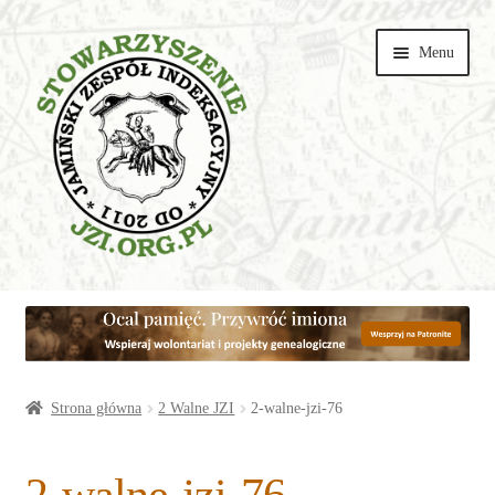
Przejdź
Przejdź
Menu
do
do
nawigacji
treści
Wspieraj
Parafie
Artykuły
Strona główna
2 Walne JZI
2-walne-jzi-76
Galerie