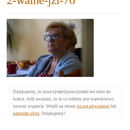
2-walne-jzi-76
Rozwiń
Blogi
menu
potomne
Plan na lata 2020-2021
Rozwiń
O nas
menu
potomne
Rozwiń
Stowarzyszenie
menu
potomne
Rozwiń
Publikacje
menu
potomne
Rozwiń
Sklep
menu
Dziękujemy, że przeczytałeś/przeczytałaś ten tekst do
potomne
Rozwiń
końca. Jeśli uważasz, że to co robimy jest wartościowe,
Pomoce
menu
rozważ wsparcie. Wejdź na stronę
jzi.org.pl/wspieraj
lub
potomne
patronite.pl/jzi
. Dziękujemy!