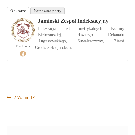
O autorze
Najnowsze posty
Jamiński Zespół Indeksacyjny
Indeksacja akt metrykalnych Kotliny
Biebrzańskiej, dawnego Dekanatu
Augustowskiego, Suwalszczyzny, Ziemi
Polub nas
Grodzieńskiej i okolic
Nawigacja
Poprzedni
2 Walne JZI
wpis:
wpisu