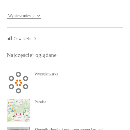
Archiwa
Odwiedzin:
0
Najczęściej oglądane
Wyszukiwarka
Parafie
Słownik chorób i przyczyn zgonu łac.-pol.