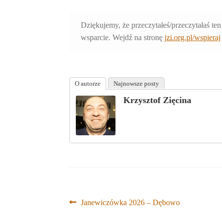
Dziękujemy, że przeczytałeś/przeczytałaś ten
wsparcie. Wejdź na stronę
jzi.org.pl/wspieraj
O autorze
Najnowsze posty
Krzysztof Zięcina
Nawigacja
Poprzedni
Janewiczówka 2026 – Dębowo
wpis: