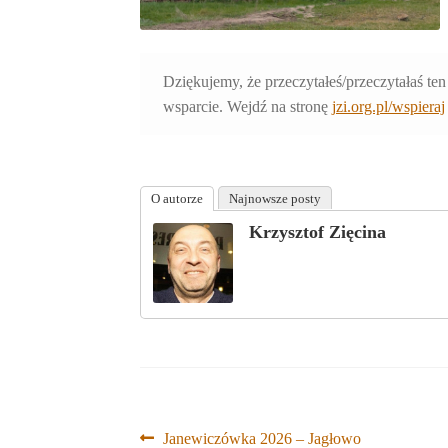
Dziękujemy, że przeczytałeś/przeczytałaś ten
wsparcie. Wejdź na stronę
jzi.org.pl/wspieraj
O autorze
Najnowsze posty
Krzysztof Zięcina
Nawigacja
Poprzedni
Janewiczówka 2026 – Jagłowo