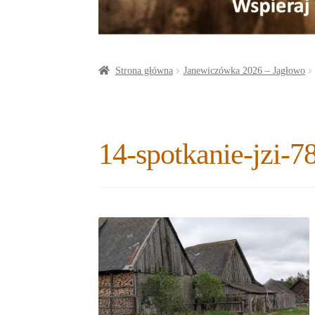
a
o
t
r
o
e
e
k
r
Strona główna
Janewiczówka 2026 – Jagłowo
14-spotkanie-jzi-7