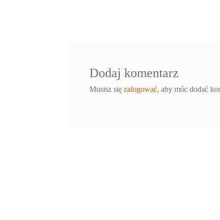
wpis:
wpisu
Dodaj komentarz
Musisz się
zalogować
, aby móc dodać ko