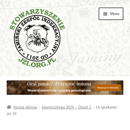
Przejdź
Przejdź
Menu
do
do
nawigacji
treści
Wspieraj
Parafie
Artykuły
Strona główna
Janewiczówka 2026 – Dzień 2
14-spotkanie-
jzi-19
Galerie