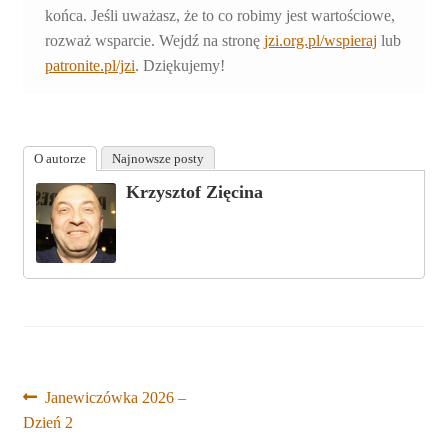
końca. Jeśli uważasz, że to co robimy jest wartościowe,
rozważ wsparcie. Wejdź na stronę
jzi.org.pl/wspieraj
lub
patronite.pl/jzi
. Dziękujemy!
O autorze
Najnowsze posty
Krzysztof Zięcina
Nawigacja
Poprzedni
Janewiczówka 2026 –
wpis:
Dzień 2
wpisu