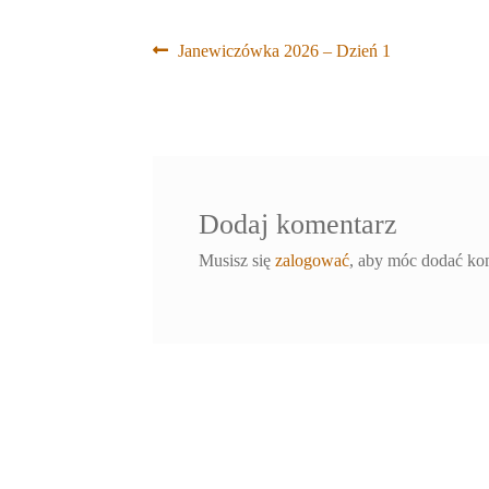
Nawigacja
Poprzedni
Janewiczówka 2026 – Dzień 1
wpis:
wpisu
Dodaj komentarz
Musisz się
zalogować
, aby móc dodać ko