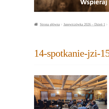
a
o
t
r
o
e
e
k
r
Strona główna
Janewiczówka 2026 – Dzień 1
14-spotkanie-jzi-1