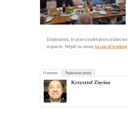
Dziękujemy, że przeczytałeś/przeczytałaś ten
wsparcie. Wejdź na stronę
jzi.org.pl/wspieraj
O autorze
Najnowsze posty
Krzysztof Zięcina