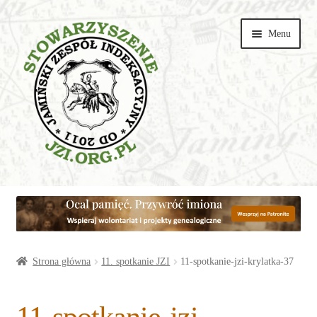
Przejdź
Przejdź
Menu
do
do
nawigacji
treści
Wspieraj
Parafie
Artykuły
Strona główna
11. spotkanie JZI
11-spotkanie-jzi-krylatka-37
Galerie