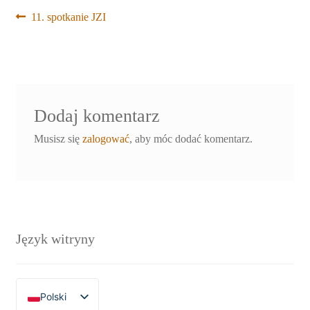
Nawigacja
Poprzedni
11. spotkanie JZI
wpis:
wpisu
Dodaj komentarz
Musisz się
zalogować
, aby móc dodać komentarz.
Język witryny
Polski