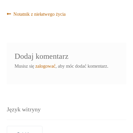
Nawigacja
Poprzedni
Notatnik z niełatwego życia
wpis:
wpisu
Dodaj komentarz
Musisz się
zalogować
, aby móc dodać komentarz.
Język witryny