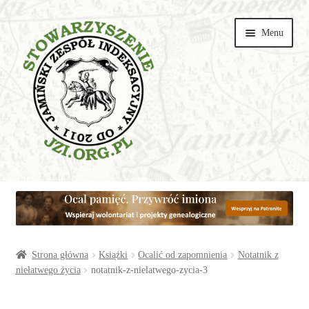
Przejdź
Przejdź
Menu
do
do
nawigacji
treści
Wspieraj
Parafie
Artykuły
Strona główna
Książki
Ocalić od zapomnienia
Notatnik z
niełatwego życia
notatnik-z-nielatwego-zycia-3
Galerie