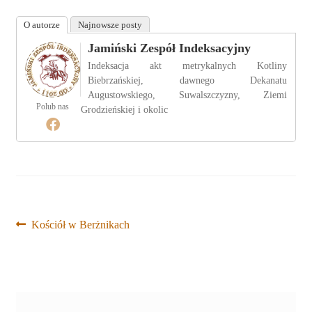
O autorze
Najnowsze posty
Jamiński Zespół Indeksacyjny
Indeksacja akt metrykalnych Kotliny
Biebrzańskiej, dawnego Dekanatu
Augustowskiego, Suwalszczyzny, Ziemi
Polub nas
Grodzieńskiej i okolic
Nawigacja
Poprzedni
Kościół w Berżnikach
wpis:
wpisu