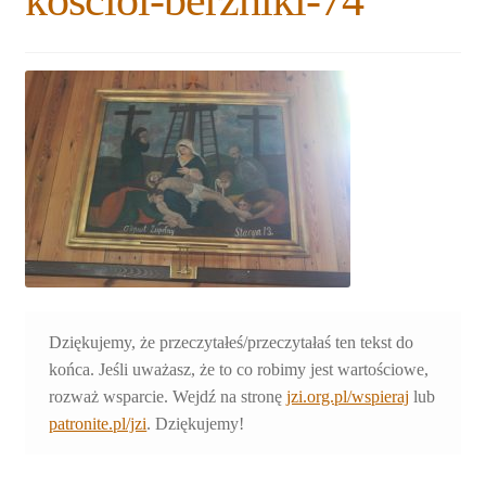
kosciol-berzniki-74
Rozwiń
Blogi
menu
potomne
Plan na lata 2020-2021
Rozwiń
O nas
menu
potomne
Rozwiń
Stowarzyszenie
menu
potomne
Rozwiń
Publikacje
menu
potomne
Rozwiń
Sklep
menu
Dziękujemy, że przeczytałeś/przeczytałaś ten tekst do
potomne
Rozwiń
końca. Jeśli uważasz, że to co robimy jest wartościowe,
Pomoce
menu
rozważ wsparcie. Wejdź na stronę
jzi.org.pl/wspieraj
lub
potomne
patronite.pl/jzi
. Dziękujemy!