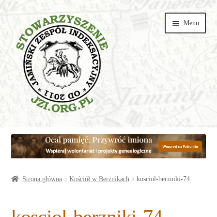
Przejdź
Przejdź
Menu
do
do
nawigacji
treści
Wspieraj
Parafie
Artykuły
Strona główna
Kościół w Berżnikach
kosciol-berzniki-74
Galerie