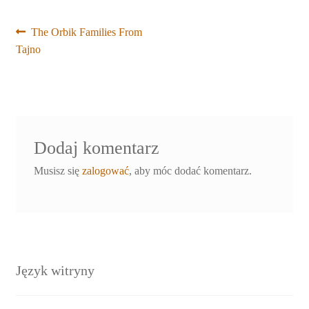
Nawigacja
Poprzedni
The Orbik Families From
wpis:
Tajno
wpisu
Dodaj komentarz
Musisz się
zalogować
, aby móc dodać komentarz.
Język witryny