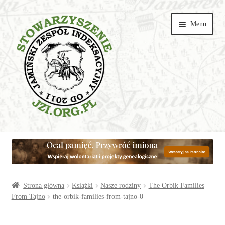
Przejdź
Przejdź
Menu
do
do
nawigacji
treści
Wspieraj
Parafie
Artykuły
Strona główna
Książki
Nasze rodziny
The Orbik Families
From Tajno
the-orbik-families-from-tajno-0
Galerie