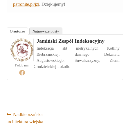
patronite.pl/jzi
. Dziękujemy!
O autorze
Najnowsze posty
Jamiński Zespół Indeksacyjny
Indeksacja akt metrykalnych Kotliny
Biebrzańskiej, dawnego Dekanatu
Augustowskiego, Suwalszczyzny, Ziemi
Polub nas
Grodzieńskiej i okolic
Nawigacja
Poprzedni
Nadbiebrzańska
wpis:
architektura wiejska
wpisu