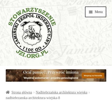
Przejdź
Przejdź
Menu
do
do
nawigacji
treści
Wspieraj
Parafie
Artykuły
Strona główna
Nadbiebrzańska architektura wiejska
nadbiebrzanska-architektura-wiejska-8
Galerie