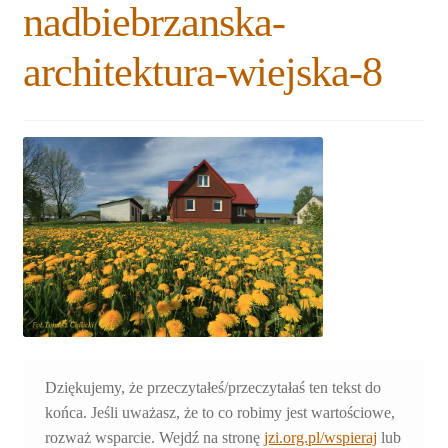
nadbiebrzanska-
Rozwiń
Blogi
menu
architektura-wiejska-8
potomne
Plan na lata 2020-2021
Rozwiń
O nas
menu
potomne
Rozwiń
Stowarzyszenie
menu
potomne
Rozwiń
Publikacje
menu
potomne
Rozwiń
Sklep
menu
potomne
Rozwiń
Pomoce
menu
Dziękujemy, że przeczytałeś/przeczytałaś ten tekst do
potomne
końca. Jeśli uważasz, że to co robimy jest wartościowe,
rozważ wsparcie. Wejdź na stronę
jzi.org.pl/wspieraj
lub