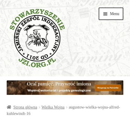
Przejdź
Przejdź
Menu
do
do
nawigacji
treści
Wspieraj
Parafie
Artykuły
Strona główna
Wielka Wojna
augustow-wielka-wojna-alfred-
kuhlewindt-16
Galerie