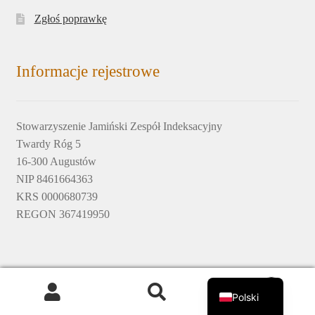
Zgłoś poprawkę
Informacje rejestrowe
Stowarzyszenie Jamiński Zespół Indeksacyjny
Twardy Róg 5
16-300 Augustów
NIP 8461664363
KRS 0000680739
REGON 367419950
English
© 2017-2020 by Jamiński Zespół Indeksacyjny © design by
0
Polski
Krzysztof Zięcina
Szukaj:
Szukaj