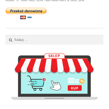
Konto: 37 1600 1462 1834 7686 6000 0001 w BGŻ BNP
Szukaj: