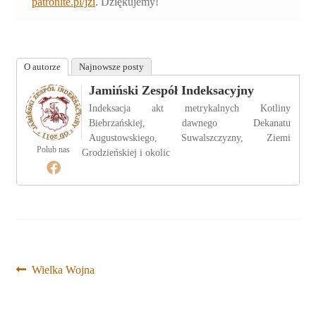
patronite.pl/jzi
. Dziękujemy!
O autorze
Najnowsze posty
Jamiński Zespół Indeksacyjny
Indeksacja akt metrykalnych Kotliny
Biebrzańskiej, dawnego Dekanatu
Augustowskiego, Suwalszczyzny, Ziemi
Polub nas
Grodzieńskiej i okolic
Nawigacja
Poprzedni
Wielka Wojna
wpis:
wpisu