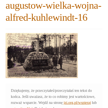
augustow-wielka-wojna-
Rozwiń
Blogi
menu
alfred-kuhlewindt-16
potomne
Plan na lata 2020-2021
Rozwiń
O nas
menu
potomne
Rozwiń
Stowarzyszenie
menu
potomne
Rozwiń
Publikacje
menu
potomne
Rozwiń
Sklep
menu
potomne
Rozwiń
Pomoce
menu
Dziękujemy, że przeczytałeś/przeczytałaś ten tekst do
potomne
końca. Jeśli uważasz, że to co robimy jest wartościowe,
rozważ wsparcie. Wejdź na stronę
jzi.org.pl/wspieraj
lub