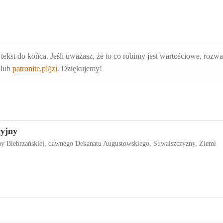
 tekst do końca. Jeśli uważasz, że to co robimy jest wartościowe, rozw
lub
patronite.pl/jzi
. Dziękujemy!
cyjny
iny Biebrzańskiej, dawnego Dekanatu Augustowskiego, Suwalszczyzny, Ziemi