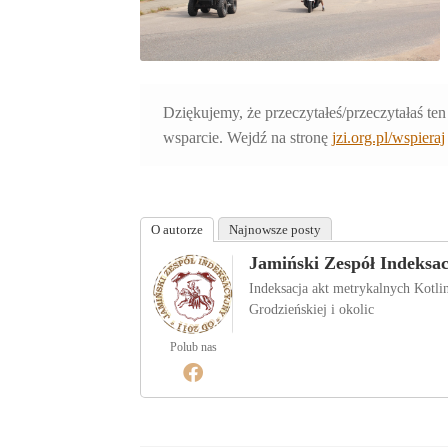
Dziękujemy, że przeczytałeś/przeczytałaś ten
wsparcie. Wejdź na stronę
jzi.org.pl/wspieraj
O autorze
Najnowsze posty
Jamiński Zespół Indeksa
Indeksacja akt metrykalnych Kotl
Grodzieńskiej i okolic
Polub nas