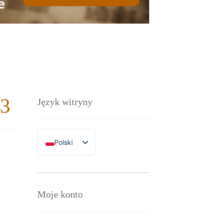
43
Język witryny
Polski
English
Moje konto