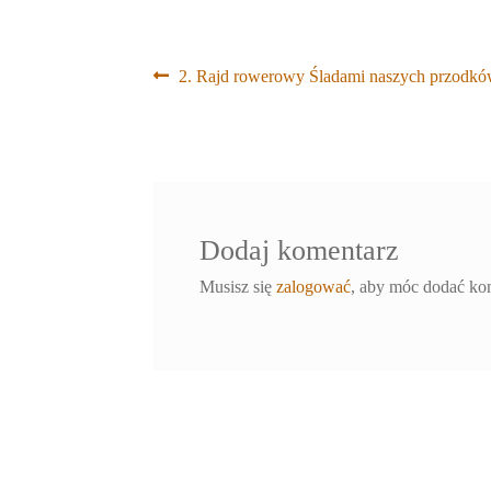
Nawigacja
Poprzedni
2. Rajd rowerowy Śladami naszych przodk
wpis:
wpisu
Dodaj komentarz
Musisz się
zalogować
, aby móc dodać ko