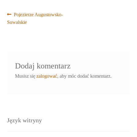
Nawigacja
Poprzedni
Pojezierze Augustowsko-
wpis:
Suwalskie
wpisu
Dodaj komentarz
Musisz się
zalogować
, aby móc dodać komentarz.
Język witryny