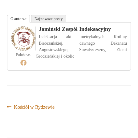
O autorze
Najnowsze posty
Jamiński Zespół Indeksacyjny
Indeksacja akt metrykalnych Kotliny
Biebrzańskiej, dawnego Dekanatu
Augustowskiego, Suwalszczyzny, Ziemi
Polub nas
Grodzieńskiej i okolic
Nawigacja
Poprzedni
Kościół w Rydzewie
wpis:
wpisu