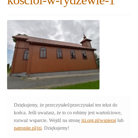
kosciol-w-rydzewie-1
Rozwiń
Blogi
menu
potomne
Plan na lata 2020-2021
Rozwiń
O nas
menu
potomne
Rozwiń
Stowarzyszenie
menu
potomne
Rozwiń
Publikacje
menu
potomne
Rozwiń
Sklep
menu
potomne
Rozwiń
Dziękujemy, że przeczytałeś/przeczytałaś ten tekst do
Pomoce
menu
końca. Jeśli uważasz, że to co robimy jest wartościowe,
potomne
rozważ wsparcie. Wejdź na stronę
jzi.org.pl/wspieraj
lub
patronite.pl/jzi
. Dziękujemy!