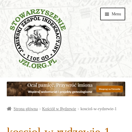
Przejdź
Przejdź
Menu
do
do
nawigacji
treści
Wspieraj
Parafie
Artykuły
Strona główna
Kościół w Rydzewie
kosciol-w-rydzewie-1
Galerie