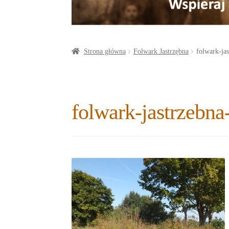
a
o
t
r
o
e
e
k
r
Strona główna
Folwark Jastrzębna
folwark-ja
folwark-jastrzebna