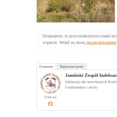
Dziękujemy, że przeczytałeś/przeczytałaś ten
wsparcie. Wejdź na stronę
jzi.org.pl/wspieraj
O autorze
Najnowsze posty
Jamiński Zespół Indeksa
Indeksacja akt metrykalnych Kotl
Grodzieńskiej i okolic
Polub nas