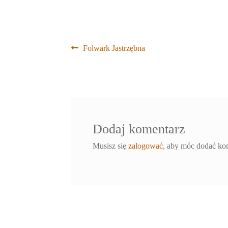
Nawigacja
Poprzedni
Folwark Jastrzębna
wpis:
wpisu
Dodaj komentarz
Musisz się
zalogować
, aby móc dodać ko