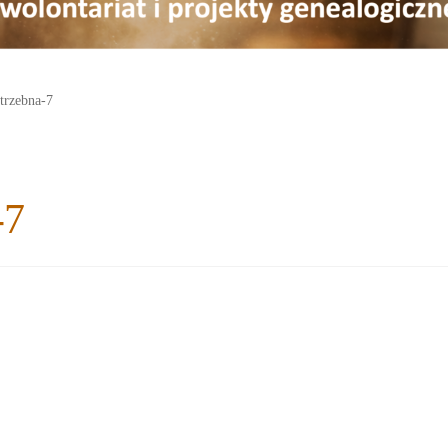
strzebna-7
-7