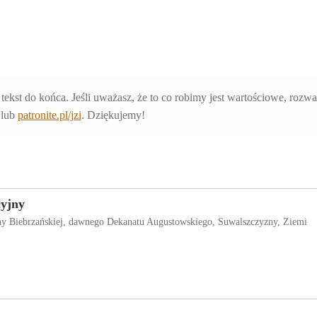
 tekst do końca. Jeśli uważasz, że to co robimy jest wartościowe, rozw
lub
patronite.pl/jzi
. Dziękujemy!
cyjny
iny Biebrzańskiej, dawnego Dekanatu Augustowskiego, Suwalszczyzny, Ziemi