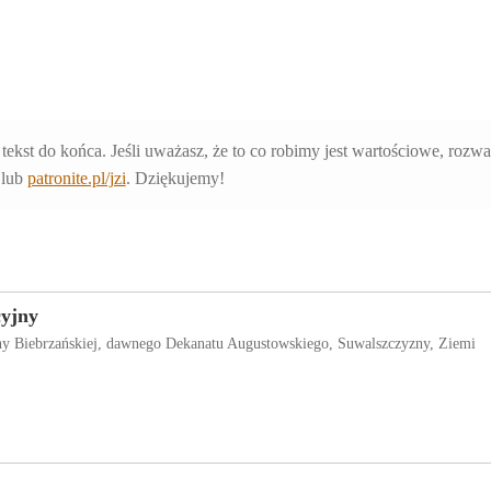
 tekst do końca. Jeśli uważasz, że to co robimy jest wartościowe, rozw
lub
patronite.pl/jzi
. Dziękujemy!
cyjny
iny Biebrzańskiej, dawnego Dekanatu Augustowskiego, Suwalszczyzny, Ziemi