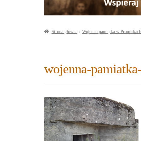
a
o
t
r
o
e
e
k
r
Strona główna
Wojenna pamiątka w Promiskac
wojenna-pamiatka