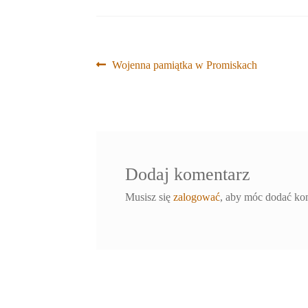
Nawigacja
Poprzedni
Wojenna pamiątka w Promiskach
wpis:
wpisu
Dodaj komentarz
Musisz się
zalogować
, aby móc dodać ko