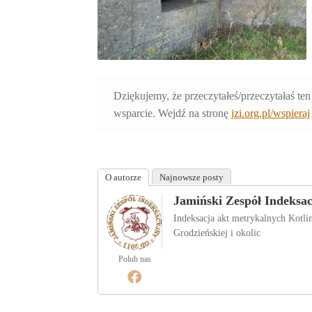
Dziękujemy, że przeczytałeś/przeczytałaś ten
wsparcie. Wejdź na stronę
jzi.org.pl/wspieraj
O autorze
Najnowsze posty
Jamiński Zespół Indeksa
Indeksacja akt metrykalnych Kotl
Grodzieńskiej i okolic
Polub nas