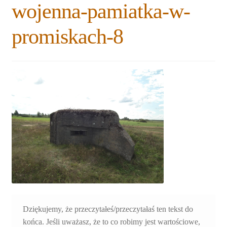
wojenna-pamiatka-w-
Rozwiń
Blogi
menu
promiskach-8
potomne
Plan na lata 2020-2021
Rozwiń
O nas
menu
potomne
Rozwiń
Stowarzyszenie
menu
potomne
Rozwiń
Publikacje
menu
potomne
Rozwiń
Sklep
menu
potomne
Rozwiń
Pomoce
menu
potomne
Dziękujemy, że przeczytałeś/przeczytałaś ten tekst do
końca. Jeśli uważasz, że to co robimy jest wartościowe,