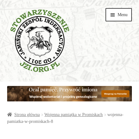
Przejdź
Przejdź
Menu
do
do
nawigacji
treści
Wspieraj
Parafie
Artykuły
Strona główna
Wojenna pamiątka w Promiskach
wojenna-
pamiatka-w-promiskach-8
Galerie