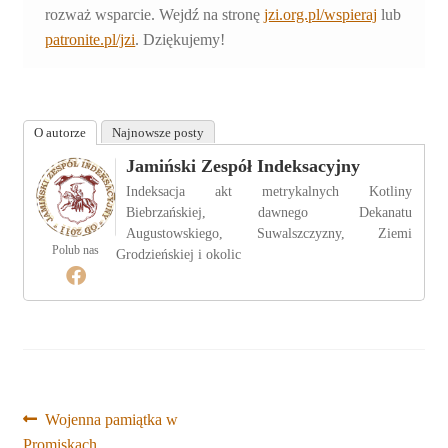
rozważ wsparcie. Wejdź na stronę
jzi.org.pl/wspieraj
lub
patronite.pl/jzi
. Dziękujemy!
O autorze
Najnowsze posty
Jamiński Zespół Indeksacyjny
Indeksacja akt metrykalnych Kotliny
Biebrzańskiej, dawnego Dekanatu
Augustowskiego, Suwalszczyzny, Ziemi
Polub nas
Grodzieńskiej i okolic
Nawigacja
Poprzedni
Wojenna pamiątka w
wpis:
Promiskach