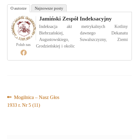
O autorze
Najnowsze posty
Jamiński Zespół Indeksacyjny
Indeksacja akt metrykalnych Kotliny
Biebrzańskiej, dawnego Dekanatu
Augustowskiego, Suwalszczyzny, Ziemi
Polub nas
Grodzieńskiej i okolic
Nawigacja
Poprzedni
Mogilnica – Nasz Głos
wpis:
1933 r. Nr 5 (11)
wpisu