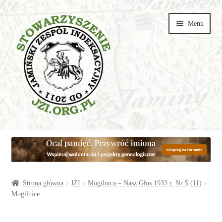
Przejdź
Przejdź
Menu
do
do
nawigacji
treści
Wspieraj
Parafie
Artykuły
Strona główna
JZI
Mogilnica – Nasz Głos 1933 r. Nr 5 (11)
Mogilnice
Galerie