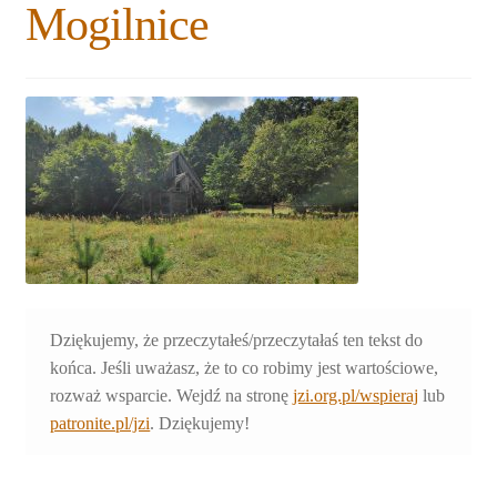
Mogilnice
Rozwiń
Blogi
menu
potomne
Plan na lata 2020-2021
Rozwiń
O nas
menu
potomne
Rozwiń
Stowarzyszenie
menu
potomne
Rozwiń
Publikacje
menu
potomne
Rozwiń
Sklep
Dziękujemy, że przeczytałeś/przeczytałaś ten tekst do
menu
końca. Jeśli uważasz, że to co robimy jest wartościowe,
potomne
Rozwiń
Pomoce
rozważ wsparcie. Wejdź na stronę
jzi.org.pl/wspieraj
lub
menu
patronite.pl/jzi
. Dziękujemy!
potomne