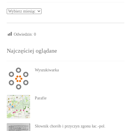
Archiwa
Odwiedzin:
0
Najczęściej oglądane
Wyszukiwarka
Parafie
Słownik chorób i przyczyn zgonu łac.-pol.