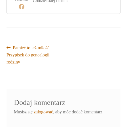
Grodzieńskiej i okolic
Nawigacja
Poprzedni
Pamięć to też miłość.
wpis:
Przypisek do genealogii
wpisu
rodziny
Dodaj komentarz
Musisz się
zalogować
, aby móc dodać komentarz.