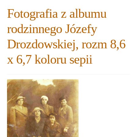
Rozwiń
Blogi
Fotografia z albumu
menu
potomne
Plan na lata 2020-2021
rodzinnego Józefy
Rozwiń
Drozdowskiej, rozm 8,6
O nas
menu
potomne
x 6,7 koloru sepii
Rozwiń
Stowarzyszenie
menu
potomne
Rozwiń
Publikacje
menu
potomne
Rozwiń
Sklep
menu
potomne
Rozwiń
Pomoce
menu
potomne