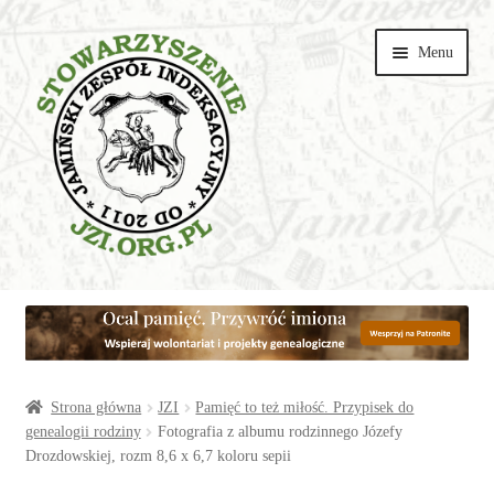
Przejdź
Przejdź
Menu
do
do
nawigacji
treści
Wspieraj
Parafie
Artykuły
Strona główna
JZI
Pamięć to też miłość. Przypisek do
genealogii rodziny
Fotografia z albumu rodzinnego Józefy
Drozdowskiej, rozm 8,6 x 6,7 koloru sepii
Galerie