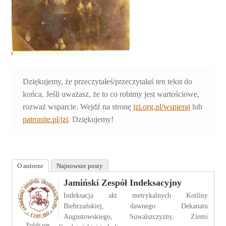
Dziękujemy, że przeczytałeś/przeczytałaś ten tekst do
końca. Jeśli uważasz, że to co robimy jest wartościowe,
rozważ wsparcie. Wejdź na stronę
jzi.org.pl/wspieraj
lub
patronite.pl/jzi
. Dziękujemy!
O autorze
Najnowsze posty
Jamiński Zespół Indeksacyjny
Indeksacja akt metrykalnych Kotliny
Biebrzańskiej, dawnego Dekanatu
Augustowskiego, Suwalszczyzny, Ziemi
Polub nas