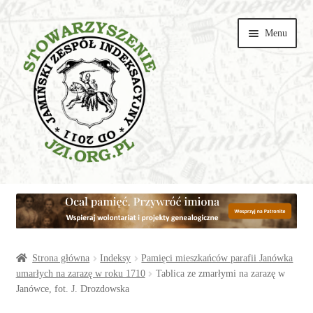
Przejdź
Przejdź
Menu
do
do
nawigacji
treści
Wspieraj
Parafie
Artykuły
Strona główna
Indeksy
Pamięci mieszkańców parafii Janówka
umarłych na zarazę w roku 1710
Tablica ze zmarłymi na zarazę w
Janówce, fot. J. Drozdowska
Galerie