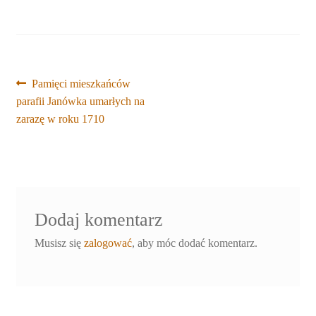
Nawigacja
Poprzedni
Pamięci mieszkańców
wpis:
parafii Janówka umarłych na
wpisu
zarazę w roku 1710
Dodaj komentarz
Musisz się
zalogować
, aby móc dodać komentarz.