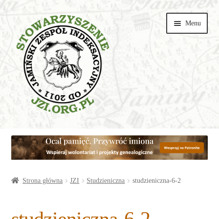
Przejdź
Przejdź
Menu
do
do
nawigacji
treści
Wspieraj
Parafie
Artykuły
Strona główna
JZI
Studzieniczna
studzieniczna-6-2
Galerie