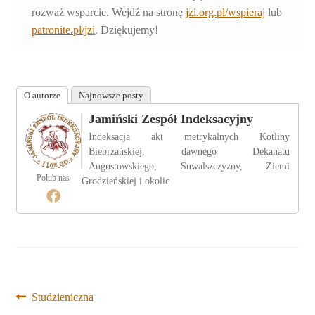
rozważ wsparcie. Wejdź na stronę
jzi.org.pl/wspieraj
lub
patronite.pl/jzi
. Dziękujemy!
O autorze
Najnowsze posty
Jamiński Zespół Indeksacyjny
Indeksacja akt metrykalnych Kotliny
Biebrzańskiej, dawnego Dekanatu
Augustowskiego, Suwalszczyzny, Ziemi
Polub nas
Grodzieńskiej i okolic
Nawigacja
Poprzedni
Studzieniczna
wpis: