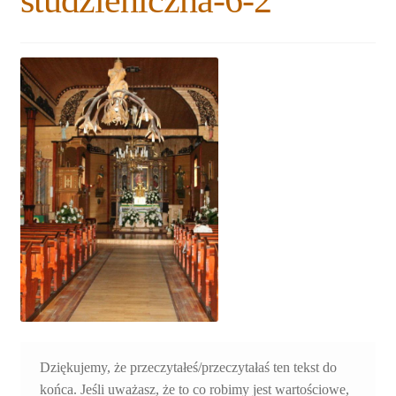
studzieniczna-6-2
Rozwiń
Blogi
menu
potomne
Plan na lata 2020-2021
Rozwiń
O nas
menu
potomne
Rozwiń
Stowarzyszenie
menu
potomne
Rozwiń
Publikacje
menu
potomne
Rozwiń
Sklep
menu
potomne
Rozwiń
Pomoce
menu
potomne
Dziękujemy, że przeczytałeś/przeczytałaś ten tekst do
końca. Jeśli uważasz, że to co robimy jest wartościowe,