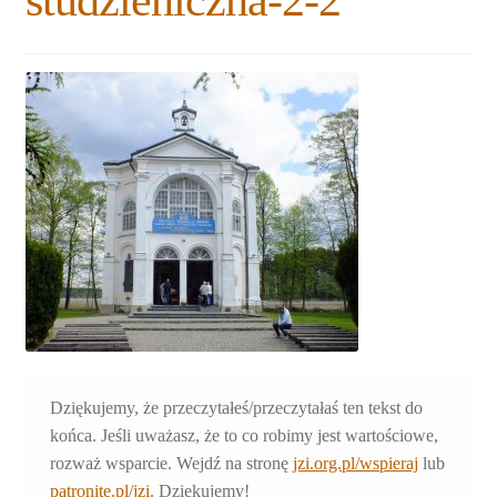
studzieniczna-2-2
Rozwiń
Blogi
menu
potomne
Plan na lata 2020-2021
Rozwiń
O nas
menu
potomne
Rozwiń
Stowarzyszenie
menu
potomne
Rozwiń
Publikacje
menu
potomne
Rozwiń
Sklep
menu
potomne
Rozwiń
Pomoce
menu
Dziękujemy, że przeczytałeś/przeczytałaś ten tekst do
potomne
końca. Jeśli uważasz, że to co robimy jest wartościowe,
rozważ wsparcie. Wejdź na stronę
jzi.org.pl/wspieraj
lub
patronite.pl/jzi
. Dziękujemy!