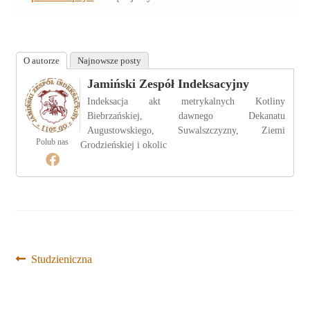
O autorze
Najnowsze posty
Jamiński Zespół Indeksacyjny
Indeksacja akt metrykalnych Kotliny
Biebrzańskiej, dawnego Dekanatu
Augustowskiego, Suwalszczyzny, Ziemi
Polub nas
Grodzieńskiej i okolic
Nawigacja
Poprzedni
Studzieniczna
wpis:
wpisu