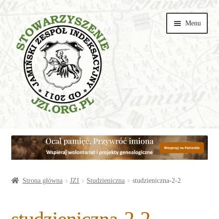
Przejdź
Przejdź
Menu
do
do
nawigacji
treści
Wspieraj
Parafie
Artykuły
Strona główna
JZI
Studzieniczna
studzieniczna-2-2
Galerie